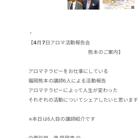
・
【𝟰月𝟳日アロマ活動報告会
熊本のご案内】
アロマテラピーをお仕事にしている
福岡熊本の講師6人による活動報告
アロマテラピーによって人生が変わった
それぞれの活動についてシェアしたいと思いま
✳️本日は6人目の講師紹介です
🟡西別府 茂 福岡市 🟡