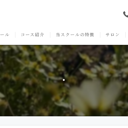
ール
コース紹介
当スクールの特徴
サロン
本校の特徴
NARD JAPAN
資格
サロンメニ
アロマ・アドバイザーコース
みゆき校の特徴
独立開業支援
術後・病後
・
アロマ・インストラクターコース
挨拶
セルフメディケーション
施術事例
アロマ・セラピストコース
紹介
ハンドマッサージ
KACセラピスト
生の声
オイル
クリニークアロマ リンパドレナージュコース