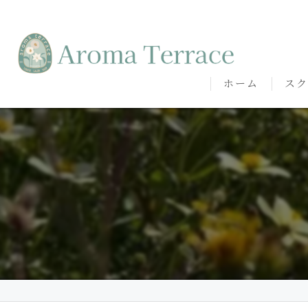
ホーム
スク
熊本
熊本
代表
講師
卒講