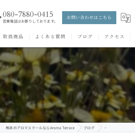
080-7880-0415
お問い合わせはこちら
営業電話はお断りしております。
取扱商品
よくある質問
ブログ
アクセス
ュー
PRANAROM
ケアメニュー
健草医学舎
バッチフラワーレメディ
熊本のアロマスクールならAroma Terrace
ブログ
・