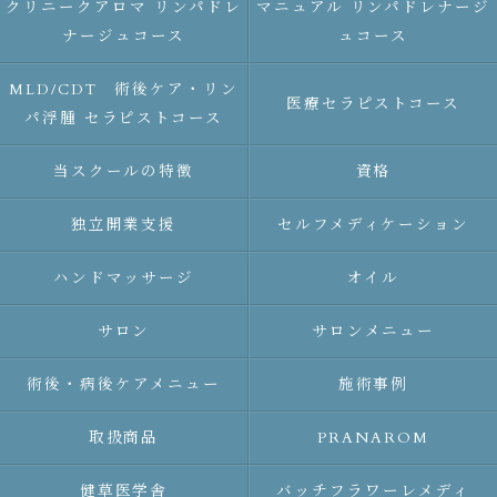
クリニークアロマ リンパドレ
マニュアル リンパドレナージ
ナージュコース
ュコース
MLD/CDT 術後ケア・リン
医療セラピストコース
パ浮腫 セラピストコース
当スクールの特徴
資格
独立開業支援
セルフメディケーション
ハンドマッサージ
オイル
サロン
サロンメニュー
術後・病後ケアメニュー
施術事例
取扱商品
PRANAROM
健草医学舎
バッチフラワーレメディ